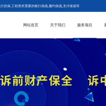
行担保,工程类所需要的银行保函,履约保函,支付保函等
网站首页
关于我们
服务项目
诉前财产保全担保
诉中财产保全担保
解封担保
继续执行担保
支付担保保函
履约保函
预付款保函
招投标保函
农民工工资保函